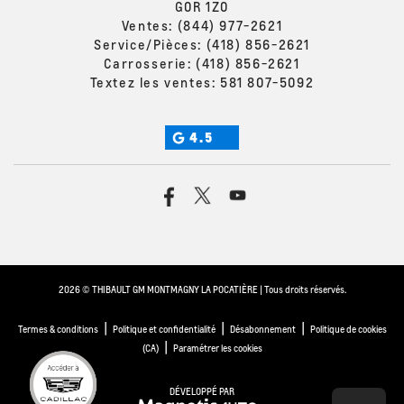
G0R 1Z0
Ventes:
(844) 977-2621
Service/Pièces:
(418) 856-2621
Carrosserie:
(418) 856-2621
Textez les ventes:
581 807-5092
4.5
2026 © THIBAULT GM MONTMAGNY LA POCATIÈRE
| Tous droits réservés.
|
|
|
Termes & conditions
Politique et confidentialité
Désabonnement
Politique de cookies
|
(CA)
Paramétrer les cookies
DÉVELOPPÉ PAR