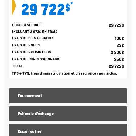
29 722
*
$
29 722
$
PRIX DU VÉHICULE
INCLUANT
2 673
$
EN FRAIS
100
$
FRAIS DE CLIMATISATION
23
$
FRAIS DE PNEUS
2 300
$
FRAIS DE PRÉPARATION
250
$
FRAIS DU CONCESSIONNAIRE
29 722
$
TOTAL
TPS + TVQ, frais d'immatriculation et d'assurances non inclus.
Financement
Véhicule d'échange
Essai routier