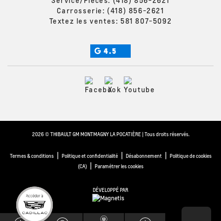
Carrosserie:
(418) 856-2621
Textez les ventes:
581 807-5092
4.5
2026 © THIBAULT GM MONTMAGNY LA POCATIÈRE
| Tous droits réservés.
|
|
|
Termes & conditions
Politique et confidentialité
Désabonnement
Politique de cookies
|
(CA)
Paramétrer les cookies
DÉVELOPPÉ PAR