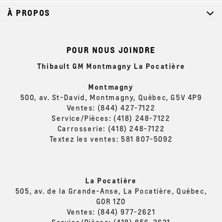
À PROPOS
POUR NOUS JOINDRE
Thibault GM Montmagny La Pocatière
Montmagny
500, av. St-David, Montmagny, Québec, G5V 4P9
Ventes:
(844) 427-7122
Service/Pièces:
(418) 248-7122
Carrosserie:
(418) 248-7122
Textez les ventes:
581 807-5092
La Pocatière
505, av. de la Grande-Anse, La Pocatière, Québec,
G0R 1Z0
Ventes:
(844) 977-2621
Service/Pièces:
(418) 856-2621