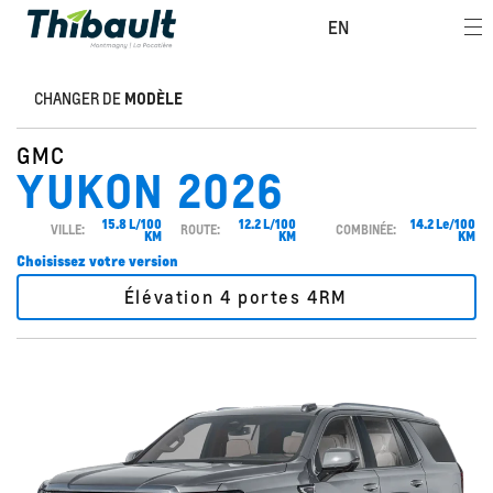
EN
CHANGER DE
MODÈLE
GMC
YUKON 2026
15.8 L/100
12.2 L/100
14.2 Le/100
VILLE:
ROUTE:
COMBINÉE:
KM
KM
KM
Choisissez votre version
Élévation 4 portes 4RM