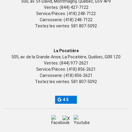
500, av. St-David, Montmagny, Québec, G5V 4P9
Ventes:
(844) 427-7122
Service/Pièces:
(418) 248-7122
Carrosserie:
(418) 248-7122
Textez les ventes:
581 807-5092
La Pocatière
505, av. de la Grande-Anse, La Pocatière, Québec, G0R 1Z0
Ventes:
(844) 977-2621
Service/Pièces:
(418) 856-2621
Carrosserie:
(418) 856-2621
Textez les ventes:
581 807-5092
4.5