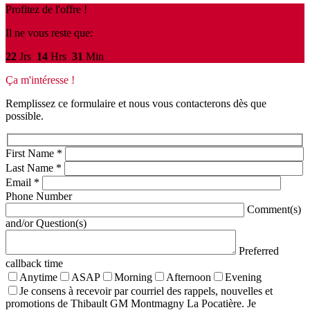
Profitez de l'offre !
Il ne vous reste que:
22
Jrs
14
Hrs
31
Min
Ça m'intéresse !
Remplissez ce formulaire et nous vous contacterons dès que
possible.
First Name
*
Last Name
*
Email
*
Phone Number
Comment(s)
and/or Question(s)
Preferred
callback time
Anytime
ASAP
Morning
Afternoon
Evening
Je consens à recevoir par courriel des rappels, nouvelles et
promotions de Thibault GM Montmagny La Pocatière. Je