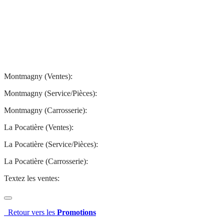
Montmagny
La Pocatière
Montmagny (Ventes):
(844) 427-7122
Montmagny (Service/Pièces):
(418) 248-7122
Montmagny (Carrosserie):
(418) 248-7122
La Pocatière (Ventes):
(844) 977-2621
La Pocatière (Service/Pièces):
(418) 856-2621
La Pocatière (Carrosserie):
(418) 856-2621
Textez les ventes:
581 807-5092
Retour vers les
Promotions