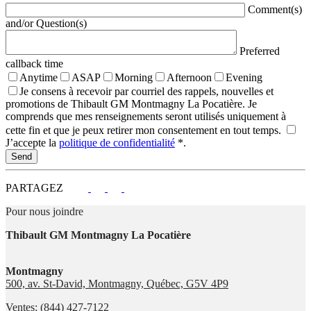
Comment(s)
and/or Question(s)
Preferred
callback time
Anytime
ASAP
Morning
Afternoon
Evening
Je consens à recevoir par courriel des rappels, nouvelles et
promotions de Thibault GM Montmagny La Pocatière. Je
comprends que mes renseignements seront utilisés uniquement à
cette fin et que je peux retirer mon consentement en tout temps.
J’accepte la
politique de confidentialité
*
.
PARTAGEZ
Pour nous joindre
Thibault GM Montmagny La Pocatière
Montmagny
500, av. St-David, Montmagny, Québec, G5V 4P9
Ventes:
(844) 427-7122