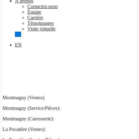
À propos
Contactez-nous
Équipe
Carrière
Témoignages
Visite virtuelle
EN
Montmagny
La Pocatière
Montmagny (Ventes):
(844) 427-7122
Montmagny (Service/Pièces):
(418) 248-7122
Montmagny (Carrosserie):
(418) 248-7122
La Pocatière (Ventes):
(844) 977-2621