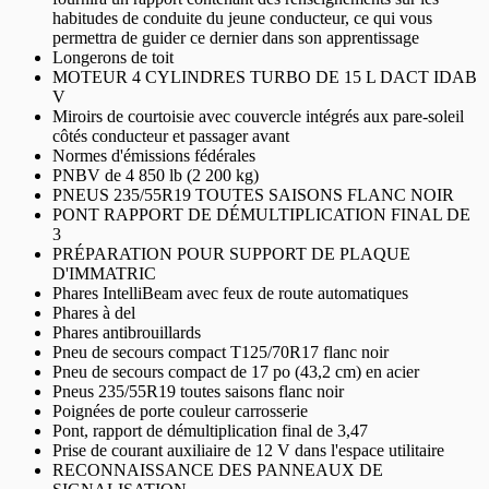
habitudes de conduite du jeune conducteur, ce qui vous
permettra de guider ce dernier dans son apprentissage
Longerons de toit
MOTEUR 4 CYLINDRES TURBO DE 15 L DACT IDAB
V
Miroirs de courtoisie avec couvercle intégrés aux pare-soleil
côtés conducteur et passager avant
Normes d'émissions fédérales
PNBV de 4 850 lb (2 200 kg)
PNEUS 235/55R19 TOUTES SAISONS FLANC NOIR
PONT RAPPORT DE DÉMULTIPLICATION FINAL DE
3
PRÉPARATION POUR SUPPORT DE PLAQUE
D'IMMATRIC
Phares IntelliBeam avec feux de route automatiques
Phares à del
Phares antibrouillards
Pneu de secours compact T125/70R17 flanc noir
Pneu de secours compact de 17 po (43,2 cm) en acier
Pneus 235/55R19 toutes saisons flanc noir
Poignées de porte couleur carrosserie
Pont, rapport de démultiplication final de 3,47
Prise de courant auxiliaire de 12 V dans l'espace utilitaire
RECONNAISSANCE DES PANNEAUX DE