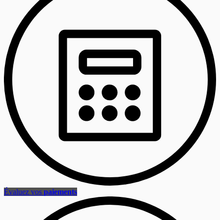
Évaluez vos
paiements