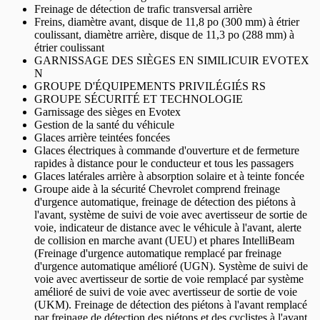
Freinage de détection de trafic transversal arrière
Freins, diamètre avant, disque de 11,8 po (300 mm) à étrier
coulissant, diamètre arrière, disque de 11,3 po (288 mm) à
étrier coulissant
GARNISSAGE DES SIÈGES EN SIMILICUIR EVOTEX
N
GROUPE D'ÉQUIPEMENTS PRIVILÉGIÉS RS
GROUPE SÉCURITÉ ET TECHNOLOGIE
Garnissage des sièges en Evotex
Gestion de la santé du véhicule
Glaces arrière teintées foncées
Glaces électriques à commande d'ouverture et de fermeture
rapides à distance pour le conducteur et tous les passagers
Glaces latérales arrière à absorption solaire et à teinte foncée
Groupe aide à la sécurité Chevrolet comprend freinage
d'urgence automatique, freinage de détection des piétons à
l'avant, système de suivi de voie avec avertisseur de sortie de
voie, indicateur de distance avec le véhicule à l'avant, alerte
de collision en marche avant (UEU) et phares IntelliBeam
(Freinage d'urgence automatique remplacé par freinage
d'urgence automatique amélioré (UGN). Système de suivi de
voie avec avertisseur de sortie de voie remplacé par système
amélioré de suivi de voie avec avertisseur de sortie de voie
(UKM). Freinage de détection des piétons à l'avant remplacé
par freinage de détection des piétons et des cyclistes à l'avant