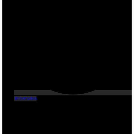
Information
[X] Fermer
Échangez votre véhicule
Nous voulons votre vieux véhicule ! Contactez-nous pour que