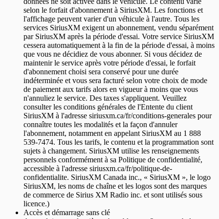
données ne soit activée dans le véhicule. Le contenu varie
selon le forfait d'abonnement à SiriusXM. Les fonctions et
l'affichage peuvent varier d'un véhicule à l'autre. Tous les
services SiriusXM exigent un abonnement, vendu séparément
par SiriusXM après la période d'essai. Votre service SiriusXM
cessera automatiquement à la fin de la période d'essai, à moins
que vous ne décidiez de vous abonner. Si vous décidez de
maintenir le service après votre période d'essai, le forfait
d'abonnement choisi sera conservé pour une durée
indéterminée et vous sera facturé selon votre choix de mode
de paiement aux tarifs alors en vigueur à moins que vous
n'annuliez le service. Des taxes s'appliquent. Veuillez
consulter les conditions générales de l'Entente du client
SiriusXM à l'adresse siriusxm.ca/fr/conditions-generales pour
connaître toutes les modalités et la façon d'annuler
l'abonnement, notamment en appelant SiriusXM au 1 888
539-7474. Tous les tarifs, le contenu et la programmation sont
sujets à changement. SiriusXM utilise les renseignements
personnels conformément à sa Politique de confidentialité,
accessible à l'adresse siriusxm.ca/fr/politique-de-
confidentialite. SiriusXM Canada inc., « SiriusXM », le logo
SiriusXM, les noms de chaîne et les logos sont des marques
de commerce de Sirius XM Radio inc. et sont utilisés sous
licence.)
Accès et démarrage sans clé