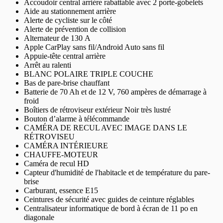
Accoudoir central arrière rabattable avec 2 porte-gobelets
Aide au stationnement arrière
Alerte de cycliste sur le côté
Alerte de prévention de collision
Alternateur de 130 A
Apple CarPlay sans fil/Android Auto sans fil
Appuie-tête central arrière
Arrêt au ralenti
BLANC POLAIRE TRIPLE COUCHE
Bas de pare-brise chauffant
Batterie de 70 Ah et de 12 V, 760 ampères de démarrage à
froid
Boîtiers de rétroviseur extérieur Noir très lustré
Bouton d’alarme à télécommande
CAMÉRA DE RECUL AVEC IMAGE DANS LE
RÉTROVISEU
CAMÉRA INTÉRIEURE
CHAUFFE-MOTEUR
Caméra de recul HD
Capteur d'humidité de l'habitacle et de température du pare-
brise
Carburant, essence E15
Ceintures de sécurité avec guides de ceinture réglables
Centralisateur informatique de bord à écran de 11 po en
diagonale