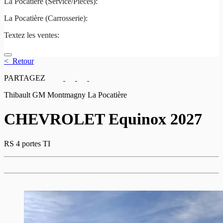
La Pocatière (Service/Pièces):
(418) 856-2621
La Pocatière (Carrosserie):
(418) 856-2621
Textez les ventes:
581 807-5092
< Retour
PARTAGEZ
Thibault GM Montmagny La Pocatière
CHEVROLET
Equinox 2027
RS 4 portes TI