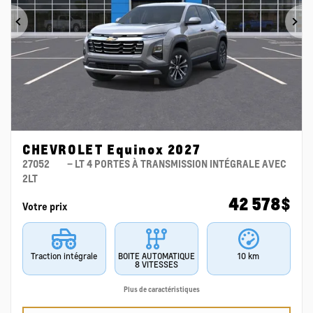
Précédent
Su
CHEVROLET Equinox 2027
27052
– LT 4 PORTES À TRANSMISSION INTÉGRALE AVEC
2LT
42 578
$
Votre prix
Traction intégrale
BOITE AUTOMATIQUE
10 km
8 VITESSES
Plus de caractéristiques