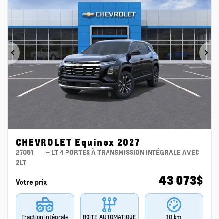
Précédent
Su
CHEVROLET Equinox 2027
27051
– LT 4 PORTES À TRANSMISSION INTÉGRALE AVEC
2LT
43 073
$
Votre prix
Traction intégrale
BOITE AUTOMATIQUE
10 km