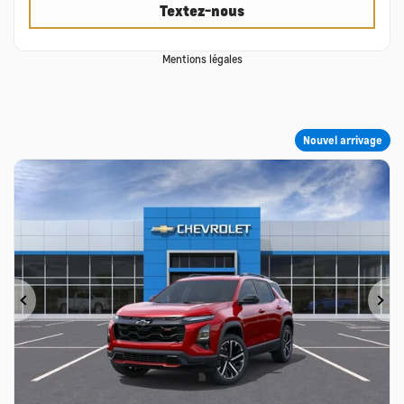
Textez-nous
Mentions légales
Nouvel arrivage
Précédent
Su