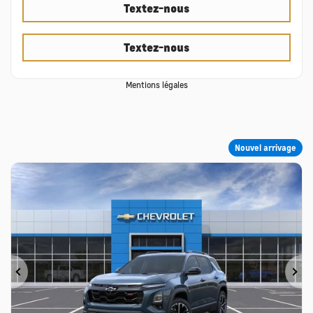
Textez-nous
Textez-nous
Mentions légales
Nouvel arrivage
Précédent
Su