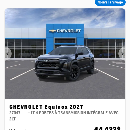
Nouvel arrivage
Précédent
Su
CHEVROLET Equinox 2027
27047
– LT 4 PORTES À TRANSMISSION INTÉGRALE AVEC
2LT
44 423
$