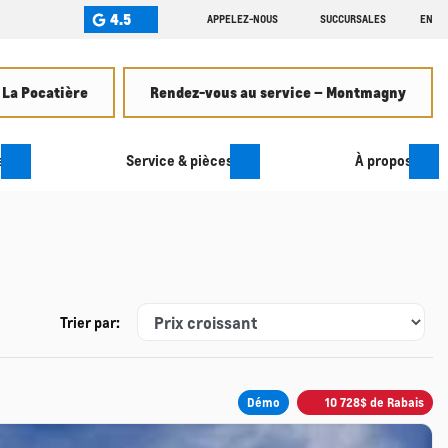
4.5
APPELEZ-NOUS
SUCCURSALES
EN
 La Pocatière
Rendez-vous au service – Montmagny
s
Service & pièces
À propos
Trier par:
Démo
10 728
$
de Rabais