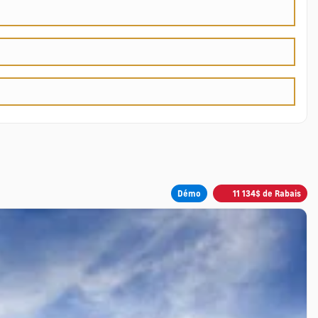
Démo
11 134
$
de Rabais