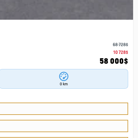
68 728
$
10 728
$
58 000
$
0 km