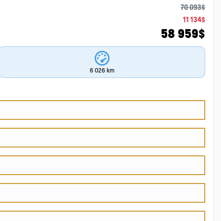
70 093
$
11 134
$
58 959
$
6 026 km