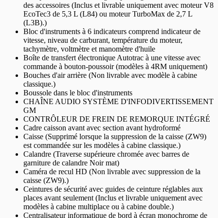
des accessoires (Inclus et livrable uniquement avec moteur V8
EcoTec3 de 5,3 L (L84) ou moteur TurboMax de 2,7 L
(L3B).)
Bloc d'instruments à 6 indicateurs comprend indicateur de
vitesse, niveau de carburant, température du moteur,
tachymètre, voltmètre et manomètre d'huile
Boîte de transfert électronique Autotrac à une vitesse avec
commande à bouton-poussoir (modèles à 4RM uniquement)
Bouches d'air arrière (Non livrable avec modèle à cabine
classique.)
Boussole dans le bloc d'instruments
CHAÎNE AUDIO SYSTÈME D'INFODIVERTISSEMENT
GM
CONTRÔLEUR DE FREIN DE REMORQUE INTÉGRÉ
Cadre caisson avant avec section avant hydroformé
Caisse (Supprimé lorsque la suppression de la caisse (ZW9)
est commandée sur les modèles à cabine classique.)
Calandre (Traverse supérieure chromée avec barres de
garniture de calandre Noir mat)
Caméra de recul HD (Non livrable avec suppression de la
caisse (ZW9).)
Ceintures de sécurité avec guides de ceinture réglables aux
places avant seulement (Inclus et livrable uniquement avec
modèles à cabine multiplace ou à cabine double.)
Centralisateur informatique de bord à écran monochrome de