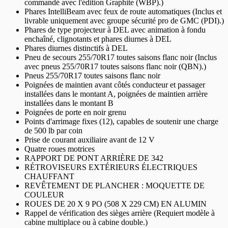
commandé avec l'édition Graphite (WBP).)
Phares IntelliBeam avec feux de route automatiques (Inclus et
livrable uniquement avec groupe sécurité pro de GMC (PDI).)
Phares de type projecteur à DEL avec animation à fondu
enchaîné, clignotants et phares diurnes à DEL
Phares diurnes distinctifs à DEL
Pneu de secours 255/70R17 toutes saisons flanc noir (Inclus
avec pneus 255/70R17 toutes saisons flanc noir (QBN).)
Pneus 255/70R17 toutes saisons flanc noir
Poignées de maintien avant côtés conducteur et passager
installées dans le montant A, poignées de maintien arrière
installées dans le montant B
Poignées de porte en noir grenu
Points d'arrimage fixes (12), capables de soutenir une charge
de 500 lb par coin
Prise de courant auxiliaire avant de 12 V
Quatre roues motrices
RAPPORT DE PONT ARRIÈRE DE 342
RÉTROVISEURS EXTÉRIEURS ÉLECTRIQUES
CHAUFFANT
REVÊTEMENT DE PLANCHER : MOQUETTE DE
COULEUR
ROUES DE 20 X 9 PO (508 X 229 CM) EN ALUMIN
Rappel de vérification des sièges arrière (Requiert modèle à
cabine multiplace ou à cabine double.)