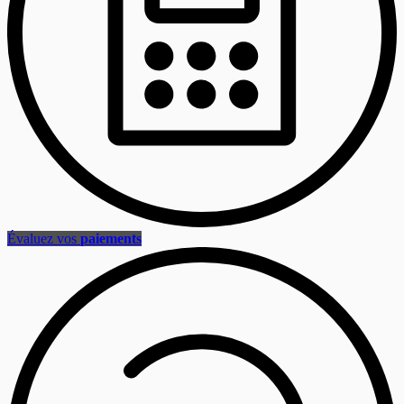
Évaluez vos
paiements