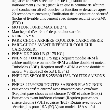
déplacer le levier sélecteur hors de la position de
stationnement (PARK) jusqu'à ce que la ceinture de sécurité
côté conducteur ait été bouclée; la fonction se désactive après
20 secondes et encourage l'utilisation de la ceinture de sécurité
(Inclus et livrable uniquement avec groupe sécurité pro GMC
(PDI).)
MOTEUR TURBOMAX DE 27 L
Marchepied d'extrémité de pare-chocs arrière
NOIR ONYX
PARE-CHOCS ARRIÈRE COULEUR CARROSSERIE
PARE-CHOCS AVANT INFÉRIEUR COULEUR
CARROSSERI
PNBV DE 7 000 LB (3 175 KG)
PNBV de 7 000 lb (3 175 kg) (Requiert modèle 4RM à
cabine multiplace ou modèle 4RM à cabine double et moteur
TurboMax (L3B). Requiert modèle 4RM à cabine double et
moteur V8 EcoTec3 de 5,3 L (L84).)
PNEU DE SECOURS 255/80R17SL TOUTES SAISONS
FL
PNEUS 275/60R20 TOUTES SAISONS FLANC NOIR
Pare-chocs arrière chromé avec marchepieds d'extrémité
(Requiert pare-chocs avant chromé (V46) et caisse (E63).)
Pare-chocs avant inférieur chromé (Requiert pare-chocs
arrière chromé (VJH) et caisse (E63). Requis avec groupe
sécurité plus pour 1SA (PQA) sur modèle 1SA sauf si