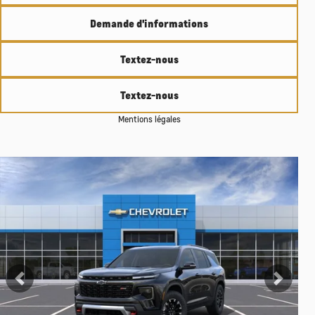
Demande d'informations
Textez-nous
Textez-nous
Mentions légales
Afficher 1 images en plus
Voir plus
Précédent
Suiva