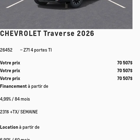
CHEVROLET Traverse 2026
26452
– Z71 4 portes TI
Votre prix
70 507
$
Votre prix
70 507
$
Votre prix
70 507
$
Financement
à partir de
4,99%
/ 84 mois
231
$
+TX/ SEMAINE
Location
à partir de
6,90%
/ 60 mois