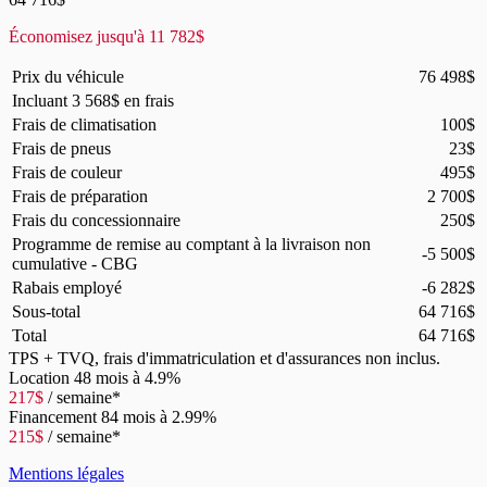
Économisez jusqu'à
11 782
$
Prix du véhicule
76 498
$
Incluant
3 568
$
en frais
Frais de climatisation
100
$
Frais de pneus
23
$
Frais de couleur
495
$
Frais de préparation
2 700
$
Frais du concessionnaire
250
$
Programme de remise au comptant à la livraison non
-5 500
$
cumulative - CBG
Rabais employé
-6 282
$
Sous-total
64 716
$
Total
64 716
$
TPS + TVQ, frais d'immatriculation et d'assurances non inclus.
Location
48 mois à 4.9%
217
$
/ semaine*
Financement
84 mois à 2.99%
215
$
/ semaine*
Mentions légales