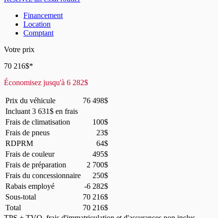
Financement
Location
Comptant
Votre prix
70 216
$
*
Économisez jusqu'à
6 282
$
Prix du véhicule
76 498
$
Incluant
3 631
$
en frais
Frais de climatisation
100
$
Frais de pneus
23
$
RDPRM
64
$
Frais de couleur
495
$
Frais de préparation
2 700
$
Frais du concessionnaire
250
$
Rabais employé
-6 282
$
Sous-total
70 216
$
Total
70 216
$
TPS + TVQ, frais d'immatriculation et d'assurances non inclus.