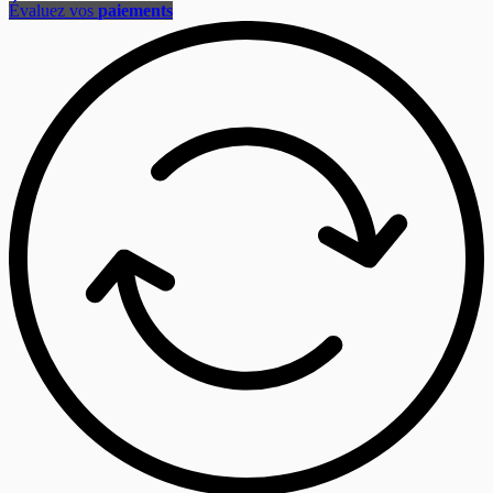
Évaluez vos
paiements