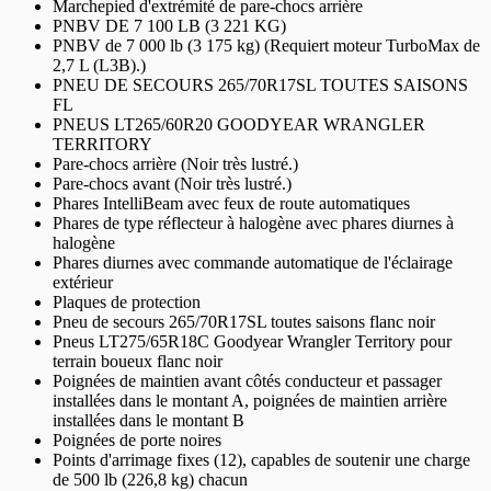
Marchepied d'extrémité de pare-chocs arrière
PNBV DE 7 100 LB (3 221 KG)
PNBV de 7 000 lb (3 175 kg) (Requiert moteur TurboMax de
2,7 L (L3B).)
PNEU DE SECOURS 265/70R17SL TOUTES SAISONS
FL
PNEUS LT265/60R20 GOODYEAR WRANGLER
TERRITORY
Pare-chocs arrière (Noir très lustré.)
Pare-chocs avant (Noir très lustré.)
Phares IntelliBeam avec feux de route automatiques
Phares de type réflecteur à halogène avec phares diurnes à
halogène
Phares diurnes avec commande automatique de l'éclairage
extérieur
Plaques de protection
Pneu de secours 265/70R17SL toutes saisons flanc noir
Pneus LT275/65R18C Goodyear Wrangler Territory pour
terrain boueux flanc noir
Poignées de maintien avant côtés conducteur et passager
installées dans le montant A, poignées de maintien arrière
installées dans le montant B
Poignées de porte noires
Points d'arrimage fixes (12), capables de soutenir une charge
de 500 lb (226,8 kg) chacun