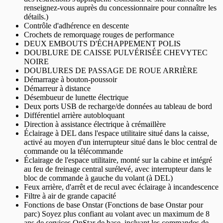
renseignez-vous auprès du concessionnaire pour connaître les
détails.)
Contrôle d'adhérence en descente
Crochets de remorquage rouges de performance
DEUX EMBOUTS D'ÉCHAPPEMENT POLIS
DOUBLURE DE CAISSE PULVÉRISÉE CHEVYTEC
NOIRE
DOUBLURES DE PASSAGE DE ROUE ARRIÈRE
Démarrage à bouton-poussoir
Démarreur à distance
Désembueur de lunette électrique
Deux ports USB de recharge/de données au tableau de bord
Différentiel arrière autobloquant
Direction à assistance électrique à crémaillère
Éclairage à DEL dans l'espace utilitaire situé dans la caisse,
activé au moyen d'un interrupteur situé dans le bloc central de
commande ou la télécommande
Éclairage de l'espace utilitaire, monté sur la cabine et intégré
au feu de freinage central surélevé, avec interrupteur dans le
bloc de commande à gauche du volant (à DEL)
Feux arrière, d'arrêt et de recul avec éclairage à incandescence
Filtre à air de grande capacité
Fonctions de base Onstar (Fonctions de base Onstar pour
parc) Soyez plus confiant au volant avec un maximum de 8
ans de services OnStar de base, incluant les commandes de