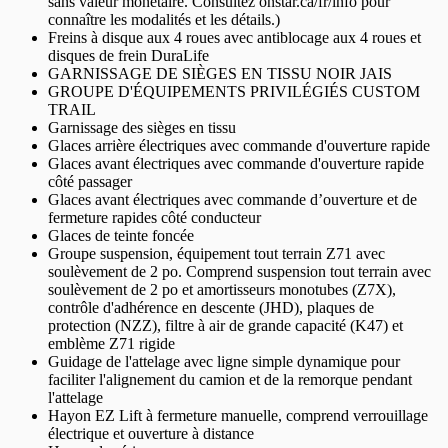
sans valeur monétaire. Consultez onstar.ca/fr/info pour
connaître les modalités et les détails.)
Freins à disque aux 4 roues avec antiblocage aux 4 roues et
disques de frein DuraLife
GARNISSAGE DE SIÈGES EN TISSU NOIR JAIS
GROUPE D'ÉQUIPEMENTS PRIVILÉGIÉS CUSTOM
TRAIL
Garnissage des sièges en tissu
Glaces arrière électriques avec commande d'ouverture rapide
Glaces avant électriques avec commande d'ouverture rapide
côté passager
Glaces avant électriques avec commande d’ouverture et de
fermeture rapides côté conducteur
Glaces de teinte foncée
Groupe suspension, équipement tout terrain Z71 avec
soulèvement de 2 po. Comprend suspension tout terrain avec
soulèvement de 2 po et amortisseurs monotubes (Z7X),
contrôle d'adhérence en descente (JHD), plaques de
protection (NZZ), filtre à air de grande capacité (K47) et
emblème Z71 rigide
Guidage de l'attelage avec ligne simple dynamique pour
faciliter l'alignement du camion et de la remorque pendant
l'attelage
Hayon EZ Lift à fermeture manuelle, comprend verrouillage
électrique et ouverture à distance