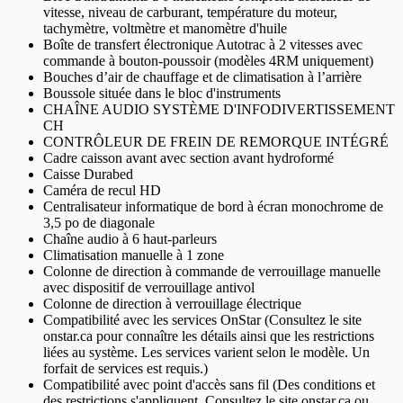
vitesse, niveau de carburant, température du moteur,
tachymètre, voltmètre et manomètre d'huile
Boîte de transfert électronique Autotrac à 2 vitesses avec
commande à bouton-poussoir (modèles 4RM uniquement)
Bouches d’air de chauffage et de climatisation à l’arrière
Boussole située dans le bloc d'instruments
CHAÎNE AUDIO SYSTÈME D'INFODIVERTISSEMENT
CH
CONTRÔLEUR DE FREIN DE REMORQUE INTÉGRÉ
Cadre caisson avant avec section avant hydroformé
Caisse Durabed
Caméra de recul HD
Centralisateur informatique de bord à écran monochrome de
3,5 po de diagonale
Chaîne audio à 6 haut-parleurs
Climatisation manuelle à 1 zone
Colonne de direction à commande de verrouillage manuelle
avec dispositif de verrouillage antivol
Colonne de direction à verrouillage électrique
Compatibilité avec les services OnStar (Consultez le site
onstar.ca pour connaître les détails ainsi que les restrictions
liées au système. Les services varient selon le modèle. Un
forfait de services est requis.)
Compatibilité avec point d'accès sans fil (Des conditions et
des restrictions s'appliquent. Consultez le site onstar.ca ou