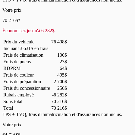
Votre prix
70 216
$
*
Économisez jusqu'à
6 282
$
Prix du véhicule
76 498
$
Incluant
3 631
$
en frais
Frais de climatisation
100
$
Frais de pneus
23
$
RDPRM
64
$
Frais de couleur
495
$
Frais de préparation
2 700
$
Frais du concessionnaire
250
$
Rabais employé
-6 282
$
Sous-total
70 216
$
Total
70 216
$
TPS + TVQ, frais d'immatriculation et d'assurances non inclus.
Votre prix
64 716
$
*