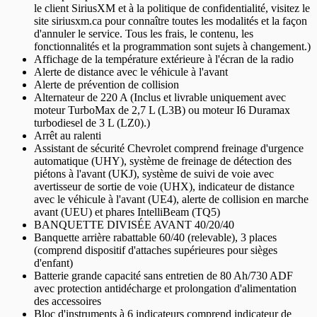
le client SiriusXM et à la politique de confidentialité, visitez le
site siriusxm.ca pour connaître toutes les modalités et la façon
d'annuler le service. Tous les frais, le contenu, les
fonctionnalités et la programmation sont sujets à changement.)
Affichage de la température extérieure à l'écran de la radio
Alerte de distance avec le véhicule à l'avant
Alerte de prévention de collision
Alternateur de 220 A (Inclus et livrable uniquement avec
moteur TurboMax de 2,7 L (L3B) ou moteur I6 Duramax
turbodiesel de 3 L (LZ0).)
Arrêt au ralenti
Assistant de sécurité Chevrolet comprend freinage d'urgence
automatique (UHY), système de freinage de détection des
piétons à l'avant (UKJ), système de suivi de voie avec
avertisseur de sortie de voie (UHX), indicateur de distance
avec le véhicule à l'avant (UE4), alerte de collision en marche
avant (UEU) et phares IntelliBeam (TQ5)
BANQUETTE DIVISÉE AVANT 40/20/40
Banquette arrière rabattable 60/40 (relevable), 3 places
(comprend dispositif d'attaches supérieures pour sièges
d'enfant)
Batterie grande capacité sans entretien de 80 Ah/730 ADF
avec protection antidécharge et prolongation d'alimentation
des accessoires
Bloc d'instruments à 6 indicateurs comprend indicateur de