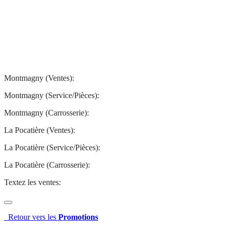
Montmagny
La Pocatière
Montmagny (Ventes):
(844) 427-7122
Montmagny (Service/Pièces):
(418) 248-7122
Montmagny (Carrosserie):
(418) 248-7122
La Pocatière (Ventes):
(844) 977-2621
La Pocatière (Service/Pièces):
(418) 856-2621
La Pocatière (Carrosserie):
(418) 856-2621
Textez les ventes:
581 807-5092
Retour vers les
Promotions