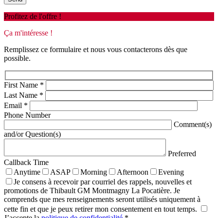
Profitez de l'offre !
Ça m'intéresse !
Remplissez ce formulaire et nous vous contacterons dès que
possible.
First Name
*
Last Name
*
Email
*
Phone Number
Comment(s)
and/or Question(s)
Preferred
Callback Time
Anytime
ASAP
Morning
Afternoon
Evening
Je consens à recevoir par courriel des rappels, nouvelles et
promotions de Thibault GM Montmagny La Pocatière. Je
comprends que mes renseignements seront utilisés uniquement à
cette fin et que je peux retirer mon consentement en tout temps.
J’accepte la
politique de confidentialité
*
.