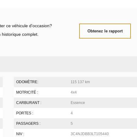
ter ce véhicule d'occasion?
Obtenez le rapport
 historique complet.
ODOMÈTRE:
115 137 km
MOTRICITÉ :
4x4
CARBURANT :
Essence
PORTES :
4
PASSAGERS :
5
NIV :
3C4NJDBB3LT105440