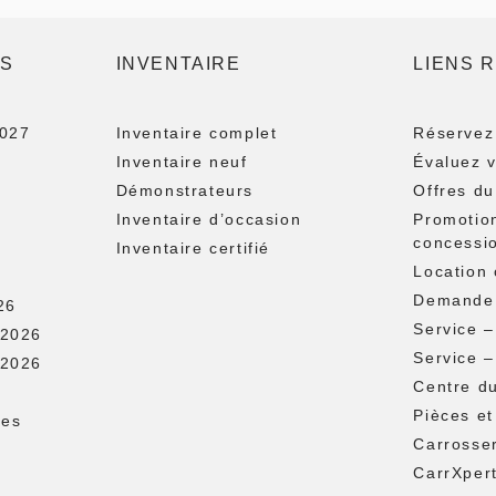
FS
INVENTAIRE
LIENS 
2027
Inventaire complet
Réservez 
Inventaire neuf
Évaluez 
Démonstrateurs
Offres du
Inventaire d’occasion
Promotio
concessi
Inventaire certifié
Location
Demande 
26
Service 
 2026
Service –
 2026
Centre d
Pièces et
les
Carrosse
CarrXper