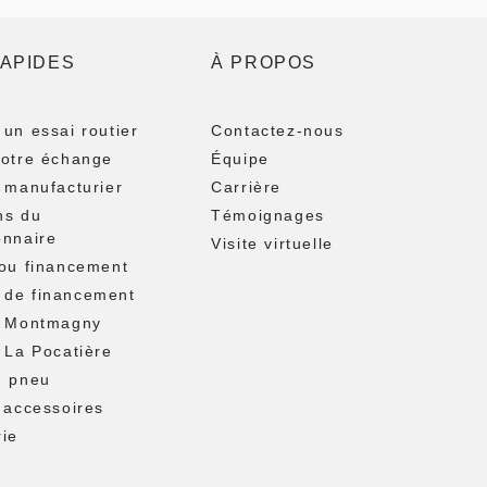
RAPIDES
À PROPOS
un essai routier
Contactez-nous
votre échange
Équipe
 manufacturier
Carrière
ns du
Témoignages
onnaire
Visite virtuelle
 ou financement
de financement
– Montmagny
 La Pocatière
u pneu
 accessoires
rie
t