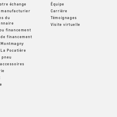
votre échange
Équipe
u manufacturier
Carrière
ns du
Témoignages
onnaire
Visite virtuelle
 ou financement
de financement
– Montmagny
 La Pocatière
u pneu
 accessoires
rie
t
ue