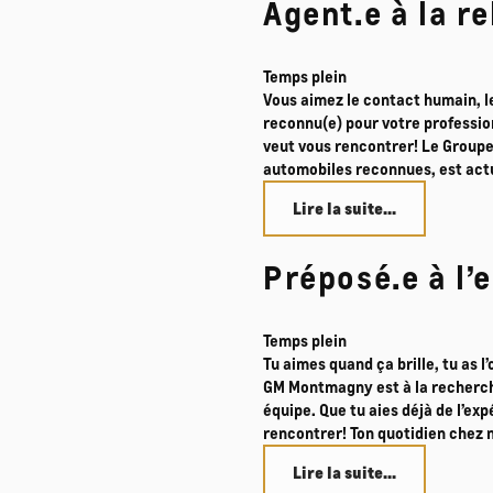
Agent.e à la r
Temps plein
Vous aimez le contact humain, le 
reconnu(e) pour votre professio
veut vous rencontrer! Le Group
automobiles reconnues, est actu
Lire la suite...
Préposé.e à l’
Temps plein
Tu aimes quand ça brille, tu as l’
GM Montmagny est à la recherch
équipe. Que tu aies déjà de l’ex
rencontrer! Ton quotidien chez 
Lire la suite...