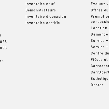
Inventaire neuf
Évaluez 
Démonstrateurs
Offres d
Inventaire d’occasion
Promotio
concessi
Inventaire certifié
Location
Demande 
6
Service 
2026
Service –
2026
Centre d
Pièces et
es
Carrosse
CarrXper
Esthétiq
Onstar