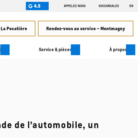
4.5
APPELEZ-NOUS
SUCCURSALES
EN
 La Pocatière
Rendez-vous au service – Montmagny
s
Service & pièces
À propos
de de l’automobile, un