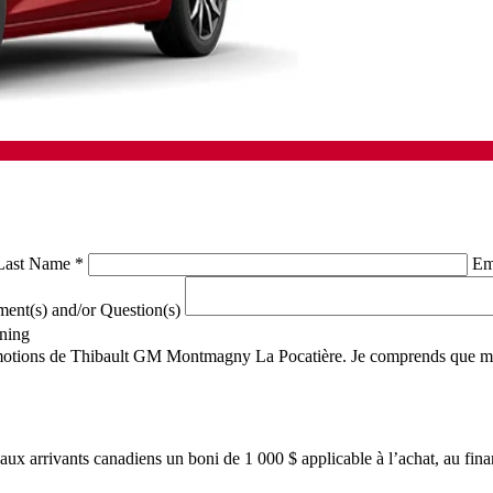
Last Name
*
Em
nt(s) and/or Question(s)
ning
romotions de Thibault GM Montmagny La Pocatière. Je comprends que mes
eaux arrivants canadiens un boni de 1 000 $ applicable à l’achat, au fi