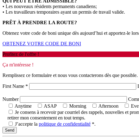
QUI PEUT ÊTRE ADMISSIBLE?
• Les nouveaux résidents permanents canadiens;
• Les travailleurs temporaires ayant un permis de travail valide.
PRÊT À PRENDRE LA ROUTE?
Obtenez votre code de boni unique dès aujourd’hui et apportez-le lors
OBTENEZ VOTRE CODE DE BONI
Profitez de l'offre !
Ça m'intéresse !
Remplissez ce formulaire et nous vous contacterons dès que possible.
First Name
*
Number
Comme
Anytime
ASAP
Morning
Afternoon
Eve
Je consens à recevoir par courriel des rappels, nouvelles et p
retirer mon consentement en tout temps.
J’accepte la
politique de confidentialité
*
.