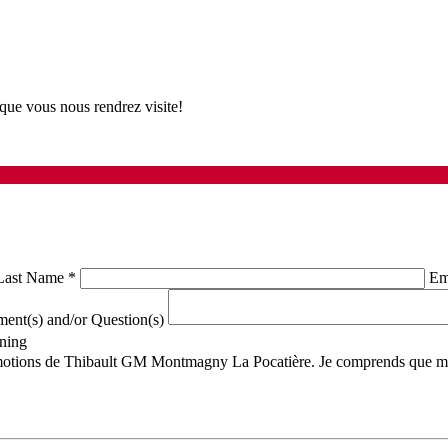
que vous nous rendrez visite!
Last Name
*
Em
nt(s) and/or Question(s)
ning
romotions de Thibault GM Montmagny La Pocatière. Je comprends que mes