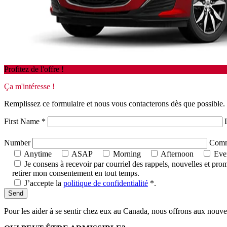
Profitez de l'offre !
Ça m'intéresse !
Remplissez ce formulaire et nous vous contacterons dès que possible.
First Name
*
Number
Comme
Anytime
ASAP
Morning
Afternoon
Eve
Je consens à recevoir par courriel des rappels, nouvelles et p
retirer mon consentement en tout temps.
J’accepte la
politique de confidentialité
*
.
Pour les aider à se sentir chez eux au Canada, nous offrons aux nouv