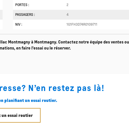
PORTES :
2
PASSAGERS :
4
NIV :
1G1FH3D74R0109711
llac Montmagny à Montmagny. Contactez notre équipe des ventes ou
ations, en faire l'essai ou le réserver.
resse? N’en restez pas là!
n planifiant un essai routier.
 un essai routier