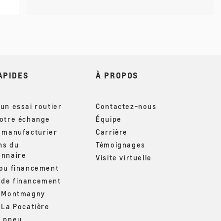
APIDES
À PROPOS
un essai routier
Contactez-nous
votre échange
Équipe
u manufacturier
Carrière
ns du
Témoignages
onnaire
Visite virtuelle
 ou financement
de financement
– Montmagny
 La Pocatière
u pneu