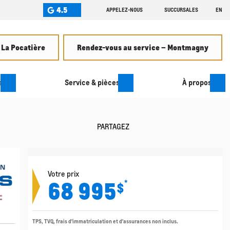
4.5
APPELEZ-NOUS
SUCCURSALES
EN
 La Pocatière
Rendez-vous au service – Montmagny
s
Service & pièces
À propos
PARTAGEZ
Votre prix
68 995
*
$
TPS, TVQ, frais d'immatriculation et d'assurances non inclus.