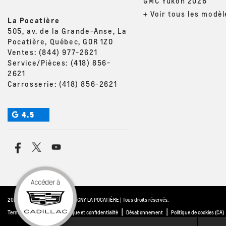
GMC Yukon 2026
+ Voir tous les modèl
La Pocatière
505, av. de la Grande-Anse, La
Pocatière, Québec, G0R 1Z0
Ventes:
(844) 977-2621
Service/Pièces:
(418) 856-
2621
Carrosserie:
(418) 856-2621
4.5
2026 © THIBAULT GM MONTMAGNY LA POCATIÈRE
| Tous droits réservés.
|
|
|
Termes & conditions
Politique et confidentialité
Désabonnement
Politique de cookies (CA)