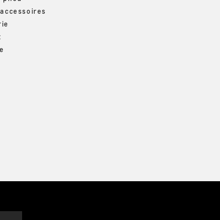
 accessoires
rie
t
ue