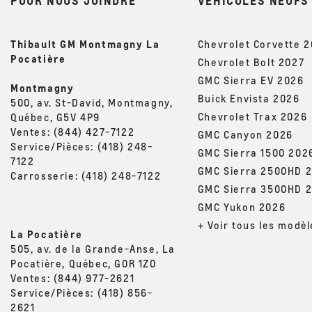
POUR NOUS JOINDRE
VÉHICULES NEUFS
Thibault GM Montmagny La
Chevrolet Corvette 
Pocatière
Chevrolet Bolt 2027
GMC Sierra EV 2026
Montmagny
Buick Envista 2026
500, av. St-David, Montmagny,
Chevrolet Trax 2026
Québec, G5V 4P9
Ventes:
(844) 427-7122
GMC Canyon 2026
Service/Pièces:
(418) 248-
GMC Sierra 1500 202
7122
GMC Sierra 2500HD 
Carrosserie:
(418) 248-7122
GMC Sierra 3500HD 
GMC Yukon 2026
+ Voir tous les modèl
La Pocatière
505, av. de la Grande-Anse, La
Pocatière, Québec, G0R 1Z0
Ventes:
(844) 977-2621
Service/Pièces:
(418) 856-
2621