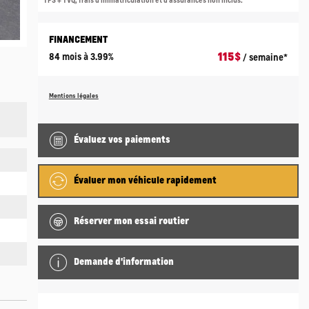
TPS + TVQ, frais d'immatriculation et d'assurances non inclus.
FINANCEMENT
115
$
84 mois à 3.99%
/ semaine*
Mentions légales
Évaluez vos
paiements
Évaluer mon véhicule rapidement
Réserver mon essai routier
Demande d'information