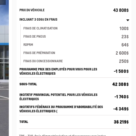
43 808
$
PRIX DU VÉHICULE
INCLUANT
3 036
$
EN FRAIS
100
$
FRAIS DE CLIMATISATION
23
$
FRAIS DE PNEUS
64
$
RDPRM
2 600
$
FRAIS DE PRÉPARATION
250
$
FRAIS DU CONCESSIONNAIRE
PROGRAMME PRIX DES EMPLOYÉS POUR VOUS POUR LES
-1 500
$
VÉHICULES ÉLECTRIQUES
42 308
$
SOUS-TOTAL
INCITATIF PROVINCIAL POTENTIEL POUR LES VÉHICULES
-1 740
$
ÉLECTRIQUES
INCITATIFS FÉDÉRAUX DU PROGRAMME D’ABORDABILITÉ DES
-4 349
$
VÉHICULES ÉLECTRIQUES (
36 219
$
TOTAL