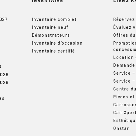
INVENTAIRE
LIENS R
2027
Inventaire complet
Réservez 
Inventaire neuf
Évaluez 
Démonstrateurs
Offres d
Inventaire d’occasion
Promotio
concessi
Inventaire certifié
Location
Demande 
6
Service 
2026
Service –
2026
Centre d
Pièces et
es
Carrosse
CarrXper
Esthétiq
Onstar