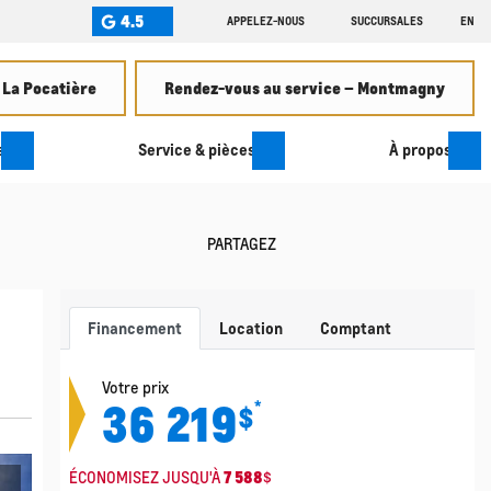
4.5
APPELEZ-NOUS
SUCCURSALES
EN
 La Pocatière
Rendez-vous au service – Montmagny
s
Service & pièces
À propos
PARTAGEZ
Financement
Location
Comptant
Votre prix
36 219
*
$
ÉCONOMISEZ JUSQU'À
7 588
$