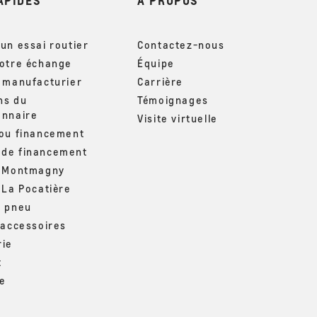
APIDES
À PROPOS
un essai routier
Contactez-nous
votre échange
Équipe
u manufacturier
Carrière
ns du
Témoignages
onnaire
Visite virtuelle
 ou financement
de financement
– Montmagny
 La Pocatière
u pneu
 accessoires
rie
t
ue