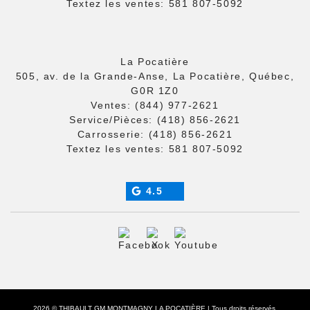
Textez les ventes:
581 807-5092
La Pocatière
505, av. de la Grande-Anse, La Pocatière, Québec,
G0R 1Z0
Ventes:
(844) 977-2621
Service/Pièces:
(418) 856-2621
Carrosserie:
(418) 856-2621
Textez les ventes:
581 807-5092
4.5
2026 © THIBAULT GM MONTMAGNY LA POCATIÈRE
| Tous droits réservés.