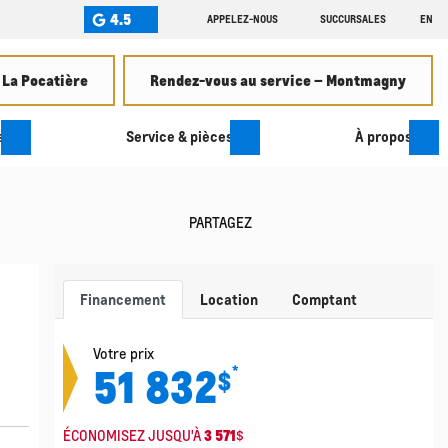
4.5
APPELEZ-NOUS
SUCCURSALES
EN
 La Pocatière
Rendez-vous au service – Montmagny
s
Service & pièces
À propos
PARTAGEZ
Financement
Location
Comptant
Votre prix
51 832
*
$
ÉCONOMISEZ JUSQU'À
3 571
$