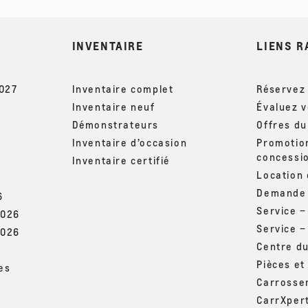
INVENTAIRE
LIENS R
2027
Inventaire complet
Réservez 
Inventaire neuf
Évaluez 
Démonstrateurs
Offres d
Inventaire d’occasion
Promotio
concessi
Inventaire certifié
Location
Demande 
6
Service 
2026
Service –
2026
Centre d
Pièces et
es
Carrosse
CarrXper