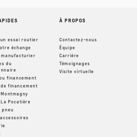
APIDES
À PROPOS
un essai routier
Contactez-nous
votre échange
Équipe
u manufacturier
Carrière
ns du
Témoignages
onnaire
Visite virtuelle
 ou financement
de financement
– Montmagny
 La Pocatière
u pneu
 accessoires
rie
t