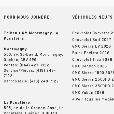
POUR NOUS JOINDRE
VÉHICULES NEUFS
Thibault GM Montmagny La
Chevrolet Corvette 
Pocatière
Chevrolet Bolt 2027
GMC Sierra EV 2026
Montmagny
Buick Envista 2026
500, av. St-David, Montmagny,
Chevrolet Trax 2026
Québec, G5V 4P9
Ventes:
(844) 427-7122
GMC Canyon 2026
Service/Pièces:
(418) 248-
GMC Sierra 1500 202
7122
GMC Sierra 2500HD 
Carrosserie:
(418) 248-7122
GMC Sierra 3500HD 
GMC Yukon 2026
+ Voir tous les modèl
La Pocatière
505, av. de la Grande-Anse, La
Pocatière, Québec, G0R 1Z0