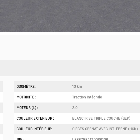
ODOMÈTRE:
10 km
MOTRICITÉ :
Traction intégrale
MOTEUR (L) :
2.0
COULEUR EXTÉRIEUR :
BLANC IRISE TRIPLE COUCHE (GEP)
COULEUR INTÉRIEUR:
SIEGES GRENAT AVEC INT. EBENE (HCK)
NIV :
LRBFZPR41TD086106