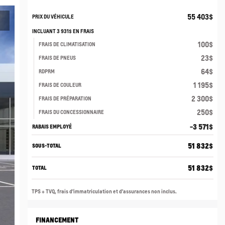
55 403
$
PRIX DU VÉHICULE
INCLUANT
3 931
$
EN FRAIS
100
$
FRAIS DE CLIMATISATION
23
$
FRAIS DE PNEUS
64
$
RDPRM
1 195
$
FRAIS DE COULEUR
2 300
$
FRAIS DE PRÉPARATION
250
$
FRAIS DU CONCESSIONNAIRE
-3 571
$
RABAIS EMPLOYÉ
51 832
$
SOUS-TOTAL
51 832
$
TOTAL
TPS + TVQ, frais d'immatriculation et d'assurances non inclus.
FINANCEMENT