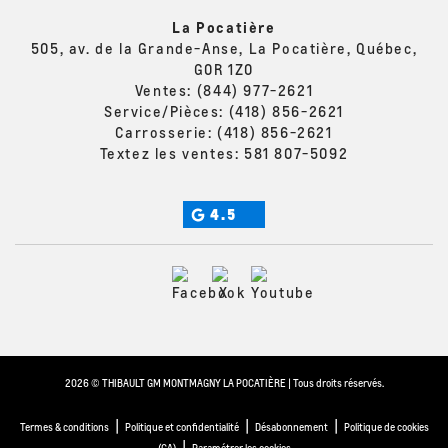
La Pocatière
505, av. de la Grande-Anse, La Pocatière, Québec,
G0R 1Z0
Ventes:
(844) 977-2621
Service/Pièces:
(418) 856-2621
Carrosserie:
(418) 856-2621
Textez les ventes:
581 807-5092
4.5
2026 © THIBAULT GM MONTMAGNY LA POCATIÈRE
| Tous droits réservés.
|
|
|
Termes & conditions
Politique et confidentialité
Désabonnement
Politique de cookies
|