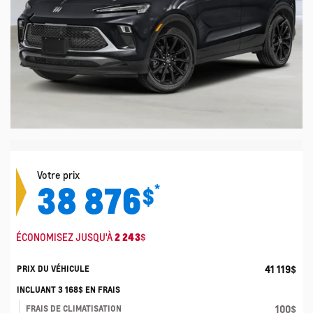
Votre prix
38 876
*
$
ÉCONOMISEZ JUSQU'À
2 243
$
41 119
$
PRIX DU VÉHICULE
INCLUANT
3 168
$
EN FRAIS
100
$
FRAIS DE CLIMATISATION