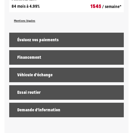
154
$
84 mois à 4.99%
/ semaine*
Mentions légales
Évaluez vos
paiements
Financement
Véhicule d'échange
Essai routier
Demande d'information