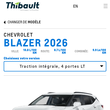
EN
CHANGER DE
MODÈLE
CHEVROLET
BLAZER 2026
10.8 L/100
8.7 L/100
9.9 Le/100
VILLE:
ROUTE:
COMBINÉE:
KM
KM
KM
Choisissez votre version
Traction intégrale, 4 portes LT