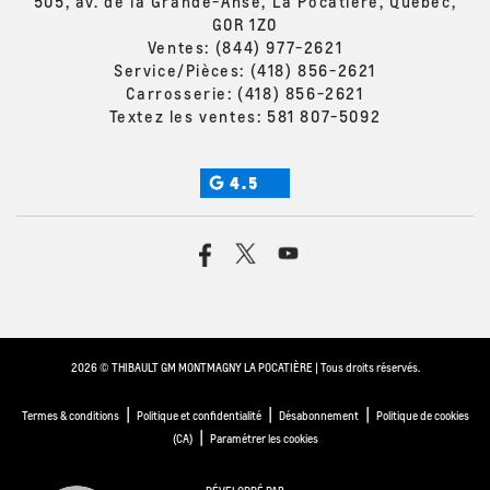
505, av. de la Grande-Anse, La Pocatière, Québec,
G0R 1Z0
Ventes:
(844) 977-2621
Service/Pièces:
(418) 856-2621
Carrosserie:
(418) 856-2621
Textez les ventes:
581 807-5092
4.5
2026 © THIBAULT GM MONTMAGNY LA POCATIÈRE
| Tous droits réservés.
|
|
|
Termes & conditions
Politique et confidentialité
Désabonnement
Politique de cookies
|
(CA)
Paramétrer les cookies