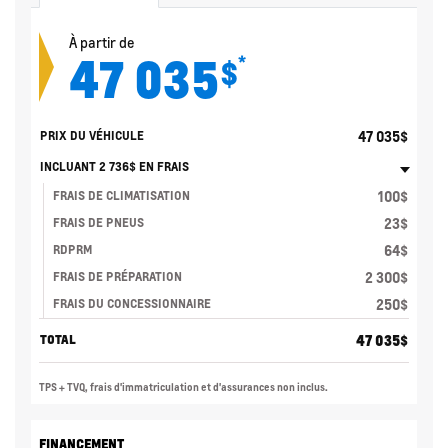
À partir de
47 035
*
$
47 035
$
PRIX DU VÉHICULE
INCLUANT
2 736
$
EN FRAIS
100
$
FRAIS DE CLIMATISATION
23
$
FRAIS DE PNEUS
64
$
RDPRM
2 300
$
FRAIS DE PRÉPARATION
250
$
FRAIS DU CONCESSIONNAIRE
47 035
$
TOTAL
TPS + TVQ, frais d'immatriculation et d'assurances non inclus.
FINANCEMENT