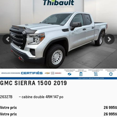
Voir plus
Précédent
Su
GMC SIERRA 1500 2019
26327B
– cabine double 4RM 147 po
Votre prix
26 995
$
Votre prix
26 995
$