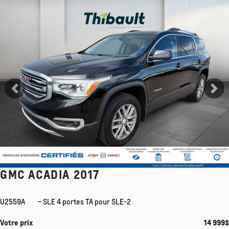
Afficher 14 images en plus
Voir plus
Précédent
Su
GMC ACADIA 2017
U2559A
– SLE 4 portes TA pour SLE-2
Votre prix
14 999
$