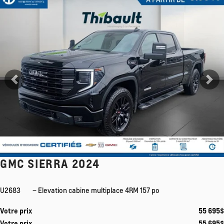
Voir plus
Précédent
Su
GMC SIERRA 2024
U2683
– Elevation cabine multiplace 4RM 157 po
Votre prix
55 695
$
Votre prix
55 695
$