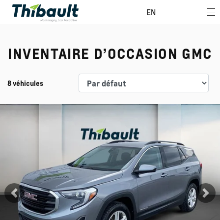
EN
INVENTAIRE D’OCCASION GMC
8 véhicules
Afficher 11 images en plus
Voir plus
Précédent
Su