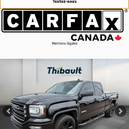
Textez-nous
Mentions légales
Afficher 11 images en plus
Voir plus
Précédent
Su