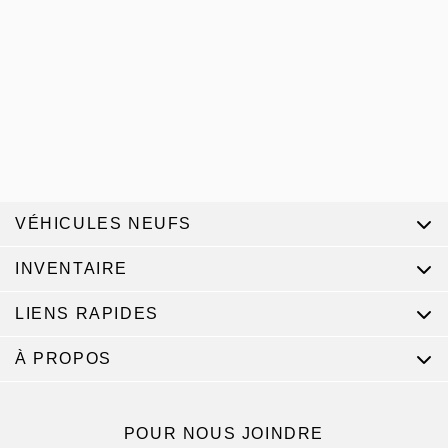
Mentions légales
VÉHICULES NEUFS
INVENTAIRE
LIENS RAPIDES
À PROPOS
POUR NOUS JOINDRE