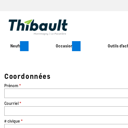
Neufs
Occasion
Outils d’ac
Coordonnées
Prénom
*
Courriel
*
# civique
*