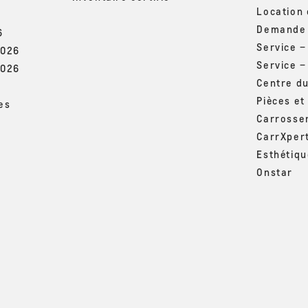
Location
Demande 
6
Service 
2026
Service –
2026
Centre d
Pièces et
es
Carrosse
CarrXper
Esthétiq
Onstar