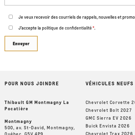
Je veux recevoir des courriels de rappels, nouvelles et prom
J’accepte la
politique de confidentialité
*
.
POUR NOUS JOINDRE
VÉHICULES NEUFS
Thibault GM Montmagny La
Chevrolet Corvette 
Pocatière
Chevrolet Bolt 2027
GMC Sierra EV 2026
Montmagny
Buick Envista 2026
500, av. St-David, Montmagny,
Chevrolet Trax 2026
Québec, G5V 4P9