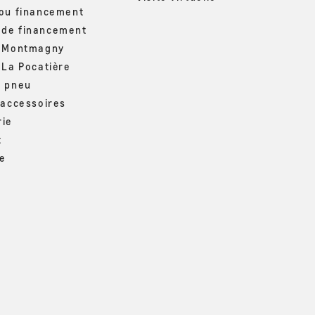
 ou financement
de financement
– Montmagny
 La Pocatière
u pneu
 accessoires
rie
t
ue