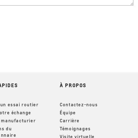
APIDES
À PROPOS
un essai routier
Contactez-nous
votre échange
Équipe
u manufacturier
Carrière
ns du
Témoignages
onnaire
Visite virtuelle