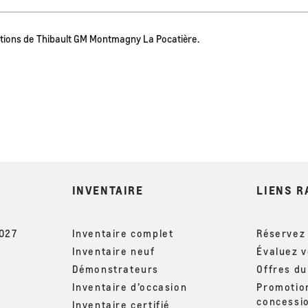
otions de Thibault GM Montmagny La Pocatière.
INVENTAIRE
LIENS R
2027
Inventaire complet
Réservez 
Inventaire neuf
Évaluez 
Démonstrateurs
Offres d
Inventaire d’occasion
Promotio
concessi
Inventaire certifié