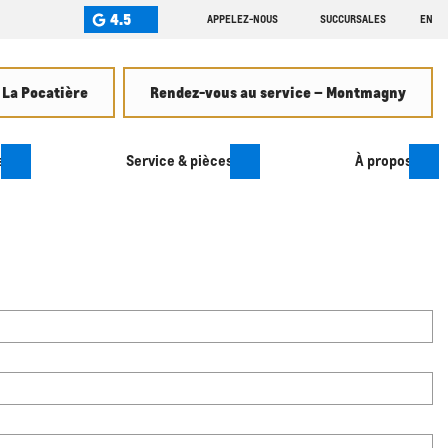
4.5
APPELEZ-NOUS
SUCCURSALES
EN
 La Pocatière
Rendez-vous au service – Montmagny
s
Service & pièces
À propos