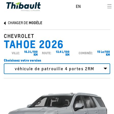
EN
CHANGER DE
MODÈLE
CHEVROLET
TAHOE 2026
16.3 L/100
13.4 L/100
15 Le/100
VILLE:
ROUTE:
COMBINÉE:
KM
KM
KM
Choisissez votre version
véhicule de patrouille 4 portes 2RM