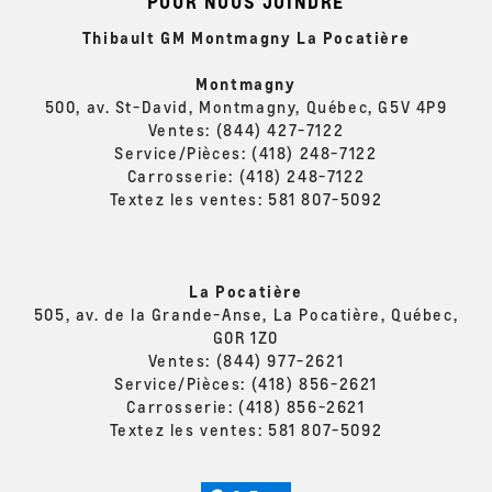
POUR NOUS JOINDRE
cric mécanique avec outils
Thibault GM Montmagny La Pocatière
Fils de masse coupés droits dans l'espace utilitaire et la
console
Montmagny
Préparation pour câblage des rétroviseurs extérieurs et
500, av. St-David, Montmagny, Québec, G5V 4P9
des rétroviseurs de l'espace de chargement
Ventes:
(844) 427-7122
Service/Pièces:
(418) 248-7122
Système de clignotants, clignotement des phares et des
Carrosserie:
(418) 248-7122
feux arrière, compatible avec les feux de jour avec fil de
Textez les ventes:
581 807-5092
commande
Étalonnage des feux arrière clignotants rouge et blanc
Étalonnage des feux arrière clignotants rouge et rouge
La Pocatière
505, av. de la Grande-Anse, La Pocatière, Québec,
G0R 1Z0
Ventes:
(844) 977-2621
Service/Pièces:
(418) 856-2621
Carrosserie:
(418) 856-2621
Textez les ventes:
581 807-5092