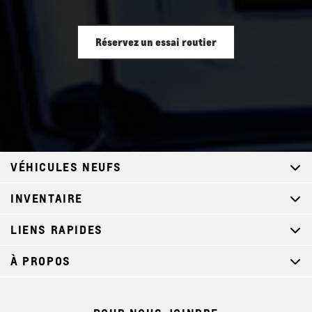
et récepteur d'attelage de remorque de 2 po
Contrôle de louvoiement de la remorque
Réservez un essai routier
Aide à l'attelage
2 crochets de remorquage avant noirs montés sur le
châssis (Tous les modèles Tahoe (9C1) et (5W4) sont munis
d'un carénage avant doté d'ouvertures pour crochet de
remorquage.)
plaque de protection avant
Suspension avant avec ressorts hélicoïdaux concentriques
VÉHICULES NEUFS
aux amortisseurs et barre stabilisatrice
Suspension arrière multibras avec ressorts hélicoïdaux
INVENTAIRE
Direction assistée
LIENS RAPIDES
Système de freinage service dur avec étriers de frein avant
Brembo et disques de frein avant de 16 po
À PROPOS
Système de remplissage de carburant sans bouchon
système d'échappement simple à tuyau d'échappement
simple