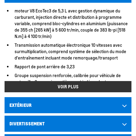
moteur V8 EcoTec3 de 5,3 L avec gestion dynamique du
carburant, injection directe et distribution à programme
variable, comprend bloc-cylindres en aluminium (puissance
de 355 ch [265 kW] à 5 600 tr/min, couple de 383 lb-pi [518
N.m] à 4 100 tr/min)
Transmission automatique électronique 10 vitesses avec
surmultiplication, comprend système de sélection du mode
d'entraînement incluant mode remorquage/transport
Rapport de pont arrière de 3,23
Groupe suspension renforcée, calibrée pour véhicule de
patrouille. Suspension entièrement indépendante avec
VOIR PLUS
amortisseurs monotubes, ressorts hélicoïdaux linéaires,
barre stabilisatrice avant pleine de 35 mm et barre
stabilisatrice arrière creuse de 32 mm
EXTÉRIEUR
PNBV de 7 400 lb (3 357 kg)
Démarreur à bouton-poussoir
DIVERTISSEMENT
commande du moteur avec interrupteur de désactivation
de l'arrêt au ralenti non verrouillable