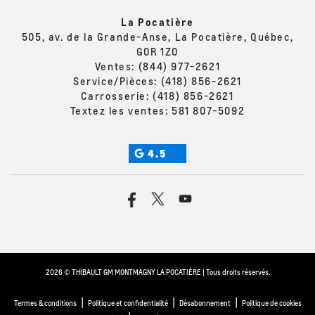
La Pocatière
505, av. de la Grande-Anse, La Pocatière, Québec,
G0R 1Z0
Ventes:
(844) 977-2621
Service/Pièces:
(418) 856-2621
Carrosserie:
(418) 856-2621
Textez les ventes:
581 807-5092
4.5
2026 © THIBAULT GM MONTMAGNY LA POCATIÈRE
| Tous droits réservés.
|
|
|
Termes & conditions
Politique et confidentialité
Désabonnement
Politique de cookies