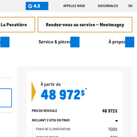
4.5
APPELEZ-NOUS
SUCCURSALES
EN
 La Pocatière
Rendez-vous au service – Montmagny
s
Service & pièces
À propos
À partir de
48 972
*
$
48 972
$
PRIX DU VÉHICULE
INCLUANT
2 673
$
EN FRAIS
100
$
FRAIS DE CLIMATISATION