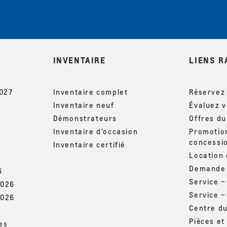
INVENTAIRE
LIENS R
2027
Inventaire complet
Réservez 
Inventaire neuf
Évaluez 
Démonstrateurs
Offres d
Inventaire d’occasion
Promotio
concessi
Inventaire certifié
Location
Demande 
6
Service 
2026
Service –
2026
Centre d
Pièces et
es