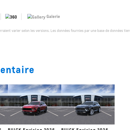
Galerie
urraient varier selon les versions. Les données fournies par une base de données tier
ventaire
6
BUICK Envision 2026
BUICK Envision 2026