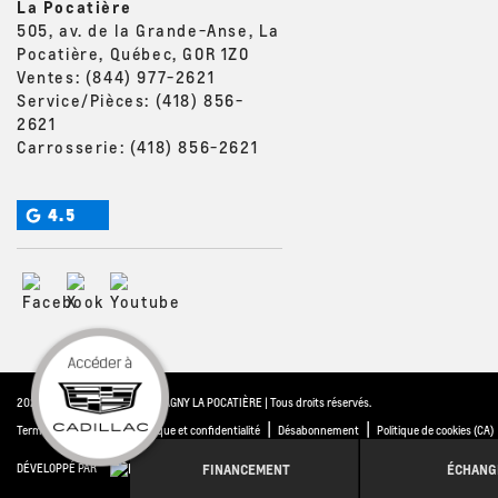
La Pocatière
505, av. de la Grande-Anse, La
Pocatière, Québec, G0R 1Z0
Ventes:
(844) 977-2621
Service/Pièces:
(418) 856-
2621
Carrosserie:
(418) 856-2621
4.5
2026 © THIBAULT GM MONTMAGNY LA POCATIÈRE
| Tous droits réservés.
|
|
|
Termes & conditions
Politique et confidentialité
Désabonnement
Politique de cookies (CA)
FINANCEMENT
ÉCHANG
DÉVELOPPÉ PAR