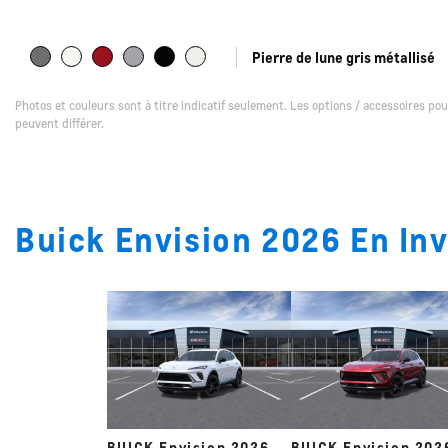
Pierre de lune gris métallisé
Photos et couleurs sont à titre indicatif seulement. Les options / accessoires po
peuvent différer.
Buick Envision 2026 En In
BUICK Envision 2026
BUICK Envision 202