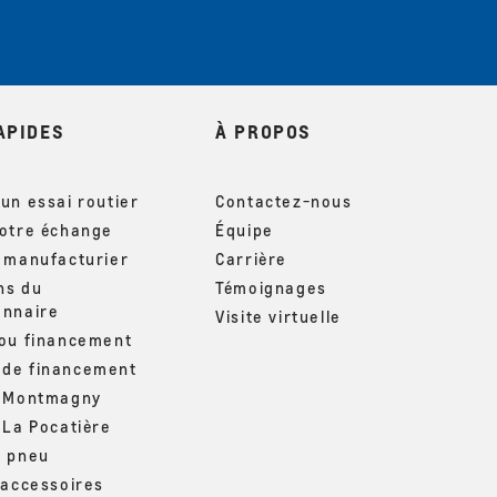
APIDES
À PROPOS
un essai routier
Contactez-nous
votre échange
Équipe
u manufacturier
Carrière
ns du
Témoignages
onnaire
Visite virtuelle
 ou financement
de financement
– Montmagny
 La Pocatière
u pneu
 accessoires